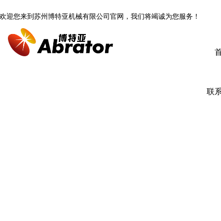
欢迎您来到苏州博特亚机械有限公司官网，我们将竭诚为您服务！
联