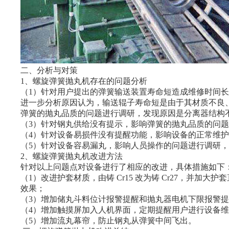
二、分析与对策
1、螺旋弹簧抛丸机存在的问题分析
（1）针对用户提出的弹簧输送装置寿命短造成维修时间
进一步分析原因认为，输送辊子寿命短是由于其材质不良
弹簧的抛丸品质的问题进行调研，发现原因是分离器
（3）针对钢丸供给没有提示，影响弹簧的抛丸品质的
（4）针对设备易损件没有提醒功能，影响设备的正常
（5）针对设备容易漏丸，影响人员操作的问题进行调研
2、螺旋弹簧抛丸机改进方法
针对以上问题点对设备进行了相应的改进，具体措施
（1）改进护套材质，由铸 Cr15 改为铸 Cr27，
效果；
（3）增加储丸斗料位计报警提醒和抛丸器电机下限报
（4）增加触摸屏加入人机界面，定期提醒用户进行设
（5）增加流丸幕帘，防止钢丸从弹簧中间飞出。